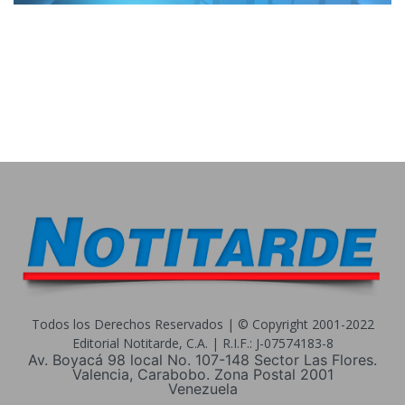
Todos los Derechos Reservados | © Copyright 2001-2022
Editorial Notitarde, C.A. | R.I.F.: J-07574183-8
Av. Boyacá 98 local No. 107-148 Sector Las Flores.
Valencia, Carabobo. Zona Postal 2001
Venezuela