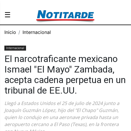
☰
Inicio
Internacional
Internacional
El narcotraficante mexicano
Ismael "El Mayo" Zambada,
acepta cadena perpetua en un
tribunal de EE.UU.
Llegó a Estados Unidos el 25 de julio de 2024 junto a
Joaquín Guzmán López, hijo del "El Chapo" Guzmán,
quien lo condujo en una aeronave privada hasta un
aeropuerto cercano a El Paso (Texas), en la frontera