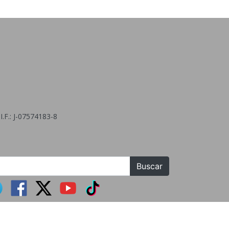
.F.: J-07574183-8
Buscar