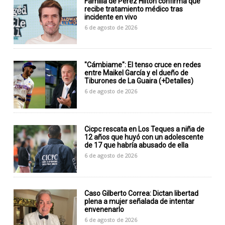
Familia de Perez Hilton confirma que
recibe tratamiento médico tras
incidente en vivo
6 de agosto de 2026
"Cámbiame": El tenso cruce en redes
entre Maikel García y el dueño de
Tiburones de La Guaira (+Detalles)
6 de agosto de 2026
Cicpc rescata en Los Teques a niña de
12 años que huyó con un adolescente
de 17 que habría abusado de ella
6 de agosto de 2026
Caso Gilberto Correa: Dictan libertad
plena a mujer señalada de intentar
envenenarlo
6 de agosto de 2026