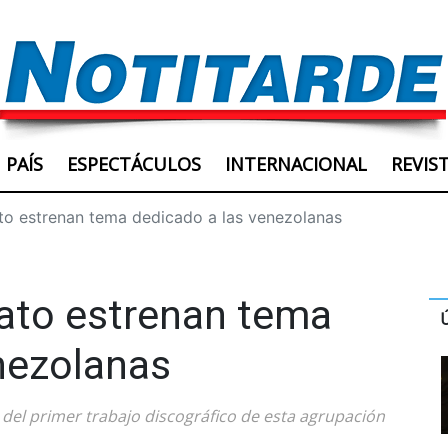
PAÍS
ESPECTÁCULOS
INTERNACIONAL
REVIS
to estrenan tema dedicado a las venezolanas
nato estrenan tema
nezolanas
e del primer trabajo discográfico de esta agrupación