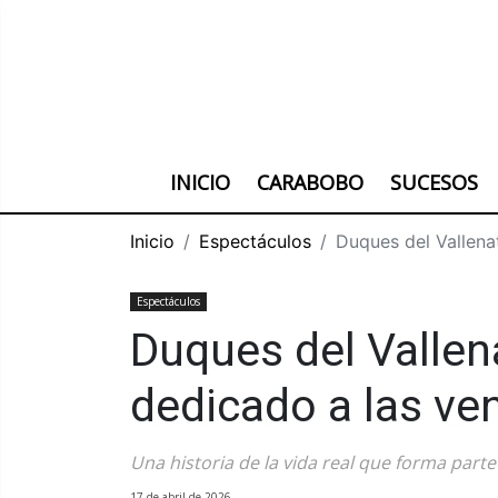
INICIO
CARABOBO
SUCESOS
Inicio
Espectáculos
Duques del Vallena
Espectáculos
Duques del Valle
dedicado a las ve
Una historia de la vida real que forma part
17 de abril de 2026