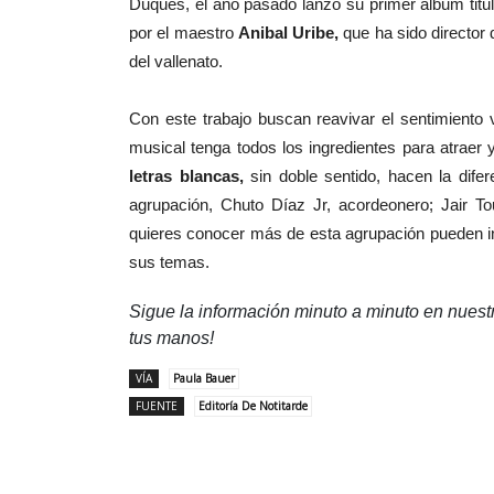
Duques, el año pasado lanzó su primer álbum titul
por el maestro
Anibal Uribe,
que ha sido directo
del vallenato.
Con este trabajo buscan reavivar el sentimiento 
musical tenga todos los ingredientes para atraer
letras blancas,
sin doble sentido, hacen la dife
agrupación, Chuto Díaz Jr, acordeonero; Jair To
quieres conocer más de esta agrupación pueden i
sus temas.
Sigue la información minuto a minuto en nues
tus manos!
VÍA
Paula Bauer
FUENTE
Editoría De Notitarde