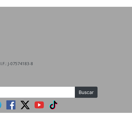
.F.: J-07574183-8
Buscar