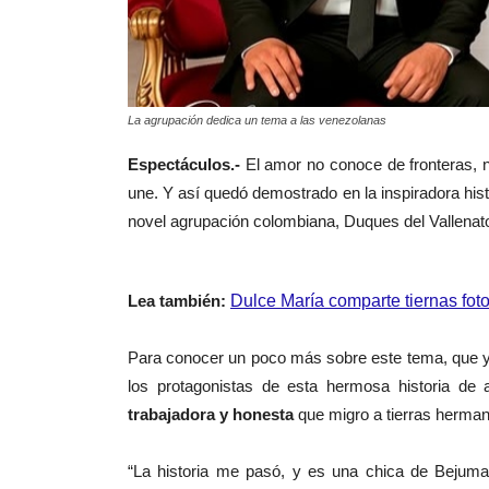
La agrupación dedica un tema a las venezolanas
Espectáculos.-
El amor no conoce de fronteras, n
une. Y así quedó demostrado en la inspiradora his
novel agrupación colombiana, Duques del Vallenat
Lea también:
Dulce María comparte tiernas fot
Para conocer un poco más sobre este tema, que y
los protagonistas de esta hermosa historia d
trabajadora y honesta
que migro a tierras herman
“La historia me pasó, y es una chica de Bejuma