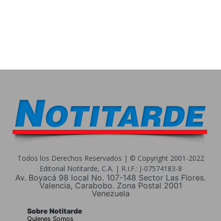
Todos los Derechos Reservados | © Copyright 2001-2022
Editorial Notitarde, C.A. | R.I.F.: J-07574183-8
Av. Boyacá 98 local No. 107-148 Sector Las Flores.
Valencia, Carabobo. Zona Postal 2001
Venezuela
Sobre Notitarde
Quienes Somos