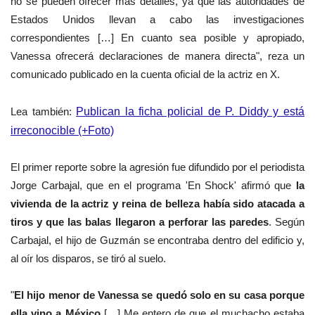
no se pueden ofrecer más detalles, ya que las autoridades de
Estados Unidos llevan a cabo las investigaciones
correspondientes […] En cuanto sea posible y apropiado,
Vanessa ofrecerá declaraciones de manera directa", reza un
comunicado publicado en la cuenta oficial de la actriz en X.
Lea también:
Publican la ficha policial de P. Diddy y está
irreconocible (+Foto)
El primer reporte sobre la agresión fue difundido por el periodista
Jorge Carbajal, que en el programa 'En Shock' afirmó que
la
vivienda de la actriz y reina de belleza había sido atacada a
tiros y que las balas llegaron a perforar las paredes
. Según
Carbajal, el hijo de Guzmán se encontraba dentro del edificio y,
al oír los disparos, se tiró al suelo.
"
El hijo menor de Vanessa se quedó solo en su casa porque
ella vino a México
[…] Me entero de que el muchacho estaba