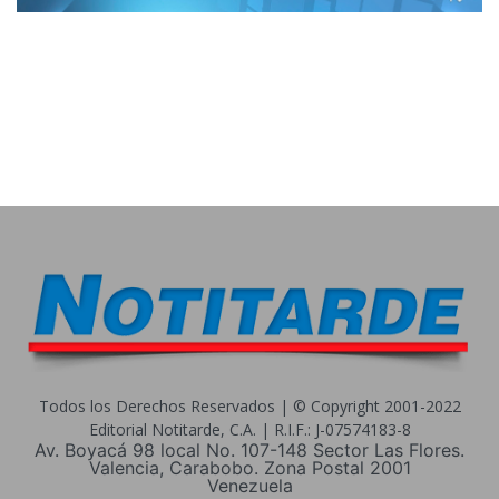
Todos los Derechos Reservados | © Copyright 2001-2022
Editorial Notitarde, C.A. | R.I.F.: J-07574183-8
Av. Boyacá 98 local No. 107-148 Sector Las Flores.
Valencia, Carabobo. Zona Postal 2001
Venezuela