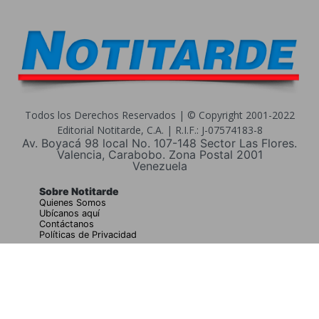
Todos los Derechos Reservados | © Copyright 2001-2022
Editorial Notitarde, C.A. | R.I.F.: J-07574183-8
Av. Boyacá 98 local No. 107-148 Sector Las Flores.
Valencia, Carabobo. Zona Postal 2001
Venezuela
Sobre Notitarde
Quienes Somos
Ubícanos aquí
Contáctanos
Políticas de Privacidad
Buscar