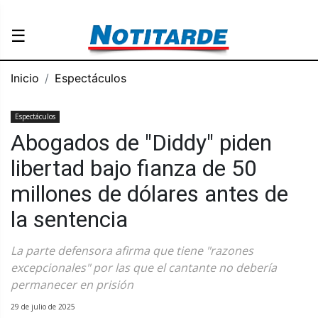
☰
Inicio
Espectáculos
Espectáculos
Abogados de "Diddy" piden
libertad bajo fianza de 50
millones de dólares antes de
la sentencia
La parte defensora afirma que tiene "razones
excepcionales" por las que el cantante no debería
permanecer en prisión
29 de julio de 2025