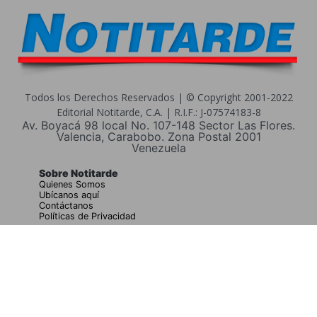
Todos los Derechos Reservados | © Copyright 2001-2022
Editorial Notitarde, C.A. | R.I.F.: J-07574183-8
Av. Boyacá 98 local No. 107-148 Sector Las Flores.
Valencia, Carabobo. Zona Postal 2001
Venezuela
Sobre Notitarde
Quienes Somos
Ubícanos aquí
Contáctanos
Políticas de Privacidad
Buscar