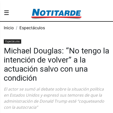
☰
Inicio
Espectáculos
Espectáculos
Michael Douglas: “No tengo la
intención de volver” a la
actuación salvo con una
condición
El actor se sumó al debate sobre la situación política
en Estados Unidos y expresó sus temores de que la
administración de Donald Trump esté “coqueteando
con la autocracia”