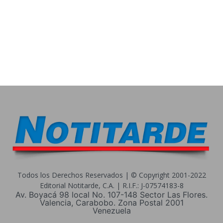
Todos los Derechos Reservados | © Copyright 2001-2022
Editorial Notitarde, C.A. | R.I.F.: J-07574183-8
Av. Boyacá 98 local No. 107-148 Sector Las Flores.
Valencia, Carabobo. Zona Postal 2001
Venezuela