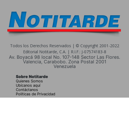
Todos los Derechos Reservados | © Copyright 2001-2022
Editorial Notitarde, C.A. | R.I.F.: J-07574183-8
Av. Boyacá 98 local No. 107-148 Sector Las Flores.
Valencia, Carabobo. Zona Postal 2001
Venezuela
Sobre Notitarde
Quienes Somos
Ubícanos aquí
Contáctanos
Políticas de Privacidad
Buscar