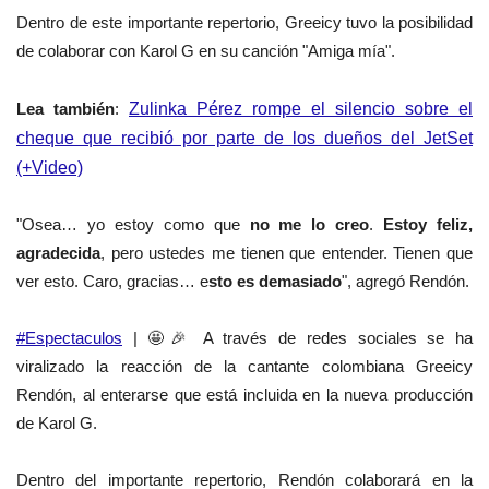
Dentro de este importante repertorio, Greeicy tuvo la posibilidad
de colaborar con Karol G en su canción "Amiga mía".
Lea también
:
Zulinka Pérez rompe el silencio sobre el
cheque que recibió por parte de los dueños del JetSet
(+Video)
"Osea… yo estoy como que
no me lo creo
.
Estoy feliz,
agradecida
, pero ustedes me tienen que entender. Tienen que
ver esto. Caro, gracias… e
sto es demasiado
", agregó Rendón.
#Espectaculos
| 🤩🎉 A través de redes sociales se ha
viralizado la reacción de la cantante colombiana Greeicy
Rendón, al enterarse que está incluida en la nueva producción
de Karol G.
Dentro del importante repertorio, Rendón colaborará en la