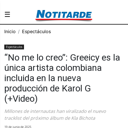
☰
Inicio
Espectáculos
Espectáculos
“No me lo creo”: Greeicy es la
única artista colombiana
incluida en la nueva
producción de Karol G
(+Video)
Millones de internautas han viralizado el nuevo
tracklist del próximo álbum de Kla Bichota
19 de junio de 2025