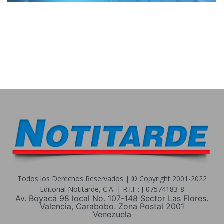
Todos los Derechos Reservados | © Copyright 2001-2022
Editorial Notitarde, C.A. | R.I.F.: J-07574183-8
Av. Boyacá 98 local No. 107-148 Sector Las Flores.
Valencia, Carabobo. Zona Postal 2001
Venezuela