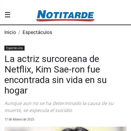
☰
Inicio
Espectáculos
Espectáculos
La actriz surcoreana de
Netflix, Kim Sae-ron fue
encontrada sin vida en su
hogar
Aunque aun no se ha determinado la causa de su
muerte, se especula el suicidio
17 de febrero de 2025