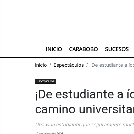
INICIO
CARABOBO
SUCESOS
Inicio
Espectáculos
¡De estudiante a íc
Espectáculos
¡De estudiante a í
camino universitar
Una vida estudiantil que seguramente mucho
10 de enero de 2025