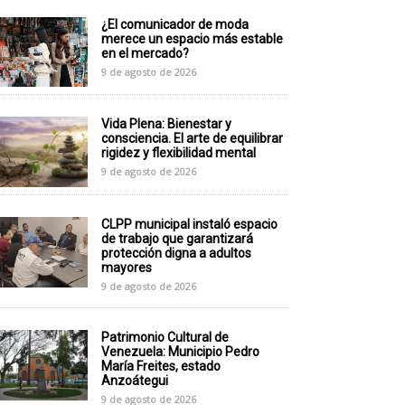
¿El comunicador de moda
merece un espacio más estable
en el mercado?
9 de agosto de 2026
Vida Plena: Bienestar y
consciencia. El arte de equilibrar
rigidez y flexibilidad mental
9 de agosto de 2026
CLPP municipal instaló espacio
de trabajo que garantizará
protección digna a adultos
mayores
9 de agosto de 2026
Patrimonio Cultural de
Venezuela: Municipio Pedro
María Freites, estado
Anzoátegui
9 de agosto de 2026