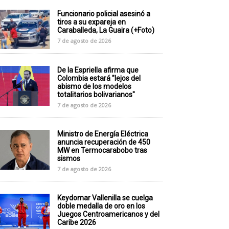
Funcionario policial asesinó a
tiros a su expareja en
Caraballeda, La Guaira (+Foto)
7 de agosto de 2026
De la Espriella afirma que
Colombia estará "lejos del
abismo de los modelos
totalitarios bolivarianos"
7 de agosto de 2026
Ministro de Energía Eléctrica
anuncia recuperación de 450
MW en Termocarabobo tras
sismos
7 de agosto de 2026
Keydomar Vallenilla se cuelga
doble medalla de oro en los
Juegos Centroamericanos y del
Caribe 2026