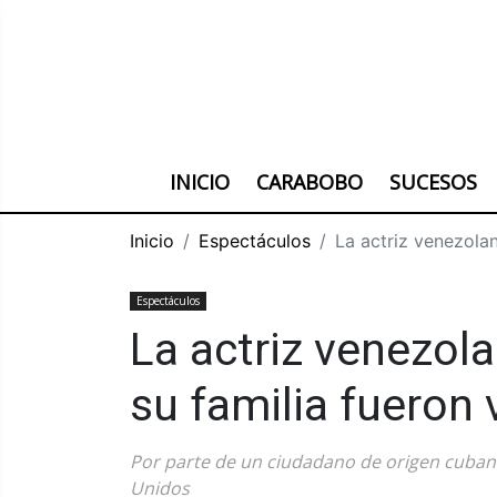
INICIO
CARABOBO
SUCESOS
Inicio
Espectáculos
La actriz venezolan
Espectáculos
La actriz venezol
su familia fueron
Por parte de un ciudadano de origen cubano
Unidos