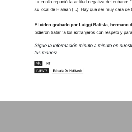
La criolla repudió la actitud negativa del cuban
su local de Hialeah (...). Hay que ser muy cara de t
El video grabado por Luiggi Batista, hermano 
pidieron tratar "a los extranjeros con respeto y pa
Sigue la información minuto a minuto en nues
tus manos!
VÍA
NT
FUENTE
Editoría De Notitarde