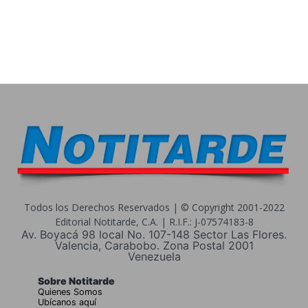
Todos los Derechos Reservados | © Copyright 2001-2022
Editorial Notitarde, C.A. | R.I.F.: J-07574183-8
Av. Boyacá 98 local No. 107-148 Sector Las Flores.
Valencia, Carabobo. Zona Postal 2001
Venezuela
Sobre Notitarde
Quienes Somos
Ubícanos aquí