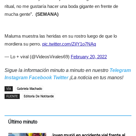
ritual, no me gustaría hacer una boda gigante en frente de
mucha gente”.
(SEMANA)
Maluma muestra las heridas en su rostro luego de que lo
mordiera su perro.
pic.twitter.com/ZjIY1o7NAq
— Lo + viral (@VideosVirales69)
February 20, 2022
Sigue la información minuto a minuto en nuestro
Telegram
Instagram
Facebook
Twitter
¡La noticia en tus manos!
VÍA
Gabriela Machado
FUENTE
Editoría De Notitarde
Último minuto
Joven murió en accidente vial frente al