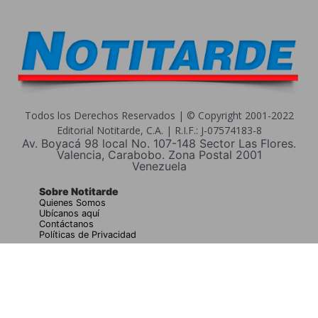
Todos los Derechos Reservados | © Copyright 2001-2022
Editorial Notitarde, C.A. | R.I.F.: J-07574183-8
Av. Boyacá 98 local No. 107-148 Sector Las Flores.
Valencia, Carabobo. Zona Postal 2001
Venezuela
Sobre Notitarde
Quienes Somos
Ubícanos aquí
Contáctanos
Políticas de Privacidad
Buscar