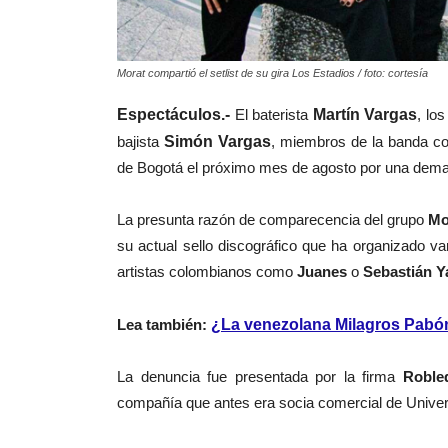
Morat compartió el setlist de su gira Los Estadios / foto: cortesía
Espectáculos.-
El baterista
Martín Vargas
, los
bajista
Simón Vargas
, miembros de la banda co
de Bogotá el próximo mes de agosto por una deman
La presunta razón de comparecencia del grupo
Mo
su actual sello discográfico que ha organizado v
artistas colombianos como
Juanes
o
Sebastián Ya
Lea también:
¿La venezolana Milagros Pabón 
La denuncia fue presentada por la firma
Roble
compañía que antes era socia comercial de Univer