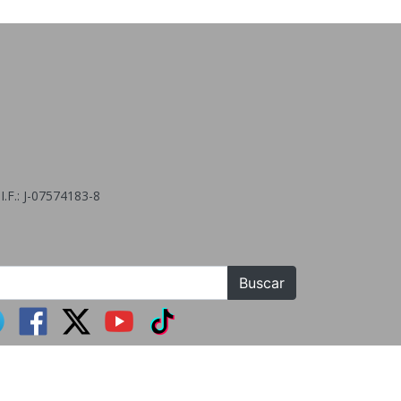
.F.: J-07574183-8
Buscar