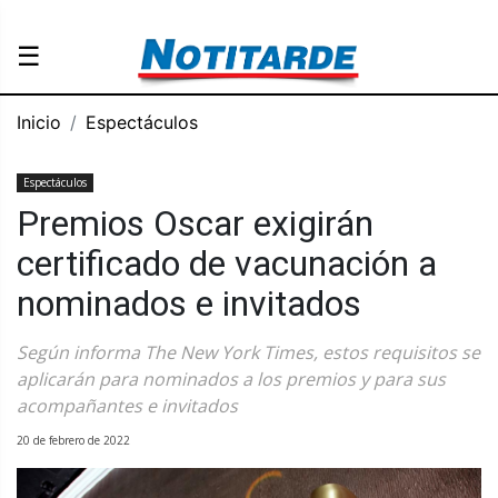
☰
Inicio
Espectáculos
Espectáculos
Premios Oscar exigirán
certificado de vacunación a
nominados e invitados
Según informa The New York Times, estos requisitos se
aplicarán para nominados a los premios y para sus
acompañantes e invitados
20 de febrero de 2022