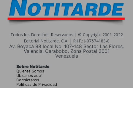
Todos los Derechos Reservados | © Copyright 2001-2022
Editorial Notitarde, C.A. | R.I.F.: J-07574183-8
Av. Boyacá 98 local No. 107-148 Sector Las Flores.
Valencia, Carabobo. Zona Postal 2001
Venezuela
Sobre Notitarde
Quienes Somos
Ubícanos aquí
Contáctanos
Políticas de Privacidad
Buscar