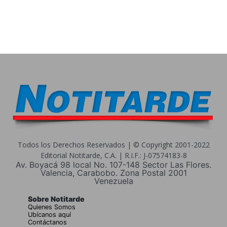
Todos los Derechos Reservados | © Copyright 2001-2022
Editorial Notitarde, C.A. | R.I.F.: J-07574183-8
Av. Boyacá 98 local No. 107-148 Sector Las Flores.
Valencia, Carabobo. Zona Postal 2001
Venezuela
Sobre Notitarde
Quienes Somos
Ubícanos aquí
Contáctanos