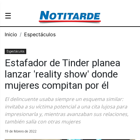
☰
Inicio
Espectáculos
Espectáculos
Estafador de Tinder planea
lanzar 'reality show' donde
mujeres compitan por él
El delincuente usaba siempre un esquema similar:
invitaba a su víctima potencial a una cita lujosa para
impresionarla y, mientras avanzaban sus relaciones,
también salía con otras mujeres
19 de febrero de 2022