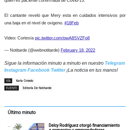
quien es paciente confirmada de Covid-19.
El cantante reveló que Mery esta en cuidados intensivos por
una baja en el nivel de oxigeno.
#18Feb
Video: Cortesía
pic.twitter.com/pwA8SVZFo8
— Notitarde (@webnotitarde)
February 18, 2022
Sigue la información minuto a minuto en nuestro
Telegram
Instagram
Facebook
Twitter
¡La noticia en tus manos!
VÍA
Karla Oviedo
FUENTE
Editoría De Notitarde
Último minuto
Delcy Rodríguez otorgó financiamiento