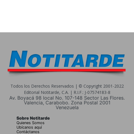
Todos los Derechos Reservados | © Copyright 2001-2022
Editorial Notitarde, C.A. | R.I.F.: J-07574183-8
Av. Boyacá 98 local No. 107-148 Sector Las Flores.
Valencia, Carabobo. Zona Postal 2001
Venezuela
Sobre Notitarde
Quienes Somos
Ubícanos aquí
Contáctanos