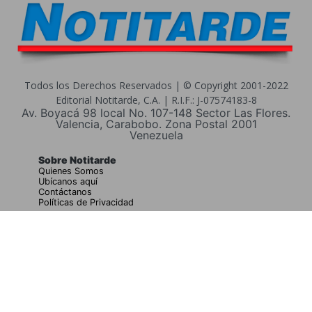
Todos los Derechos Reservados | © Copyright 2001-2022
Editorial Notitarde, C.A. | R.I.F.: J-07574183-8
Av. Boyacá 98 local No. 107-148 Sector Las Flores.
Valencia, Carabobo. Zona Postal 2001
Venezuela
Sobre Notitarde
Quienes Somos
Ubícanos aquí
Contáctanos
Políticas de Privacidad
Buscar