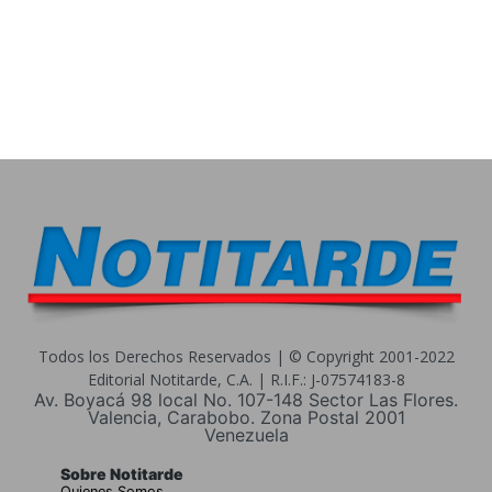
Todos los Derechos Reservados | © Copyright 2001-2022
Editorial Notitarde, C.A. | R.I.F.: J-07574183-8
Av. Boyacá 98 local No. 107-148 Sector Las Flores.
Valencia, Carabobo. Zona Postal 2001
Venezuela
Sobre Notitarde
Quienes Somos