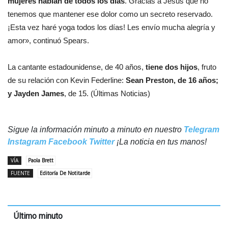
mujeres hablan de todos los días
. Gracias a Jesús que no
tenemos que mantener ese dolor como un secreto reservado.
¡Esta vez haré yoga todos los días! Les envío mucha alegría y
amor», continuó Spears.
La cantante estadounidense, de 40 años,
tiene dos hijos
, fruto
de su relación con Kevin Federline:
Sean Preston, de 16 años;
y Jayden James
, de 15. (Últimas Noticias)
Sigue la información minuto a minuto en nuestro
Telegram
Instagram
Facebook
Twitter
¡La noticia en tus manos!
VÍA
Paola Brett
FUENTE
Editoría De Notitarde
Último minuto