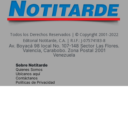
Todos los Derechos Reservados | © Copyright 2001-2022
Editorial Notitarde, C.A. | R.I.F.: J-07574183-8
Av. Boyacá 98 local No. 107-148 Sector Las Flores.
Valencia, Carabobo. Zona Postal 2001
Venezuela
Sobre Notitarde
Quienes Somos
Ubícanos aquí
Contáctanos
Políticas de Privacidad
Buscar