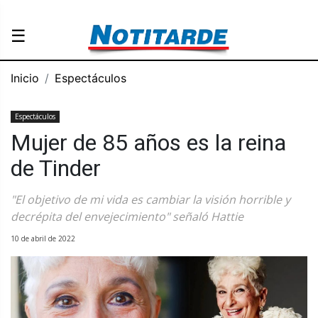
☰
Inicio
Espectáculos
Espectáculos
Mujer de 85 años es la reina
de Tinder
"El objetivo de mi vida es cambiar la visión horrible y
decrépita del envejecimiento" señaló Hattie
10 de abril de 2022