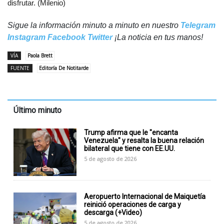
disfrutar. (Milenio)
Sigue la información minuto a minuto en nuestro
Telegram
Instagram
Facebook
Twitter
¡La noticia en tus manos!
VÍA
Paola Brett
FUENTE
Editoría De Notitarde
Último minuto
Trump afirma que le "encanta
Venezuela" y resalta la buena relación
bilateral que tiene con EE.UU.
5 de agosto de 2026
Aeropuerto Internacional de Maiquetía
reinició operaciones de carga y
descarga (+Video)
5 de agosto de 2026