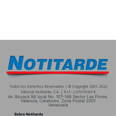
Todos los Derechos Reservados | © Copyright 2001-2022
Editorial Notitarde, C.A. | R.I.F.: J-07574183-8
Av. Boyacá 98 local No. 107-148 Sector Las Flores.
Valencia, Carabobo. Zona Postal 2001
Venezuela
Sobre Notitarde