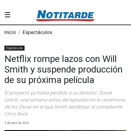
☰
Inicio
Espectáculos
Espectáculos
Netflix rompe lazos con Will
Smith y suspende producción
de su próxima película
El proyecto ya había perdido a su director, David
Leitch, una semana antes del episodio en la ceremonia
de los Oscar en el que Smith abofetear al comediante
Chris Rock
3 de abril de 2022