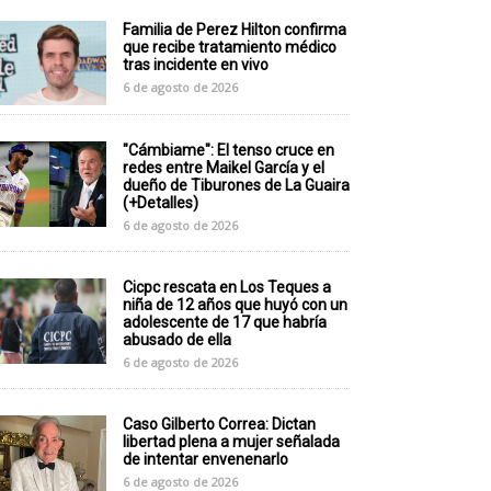
Familia de Perez Hilton confirma
que recibe tratamiento médico
tras incidente en vivo
6 de agosto de 2026
"Cámbiame": El tenso cruce en
redes entre Maikel García y el
dueño de Tiburones de La Guaira
(+Detalles)
6 de agosto de 2026
Cicpc rescata en Los Teques a
niña de 12 años que huyó con un
adolescente de 17 que habría
abusado de ella
6 de agosto de 2026
Caso Gilberto Correa: Dictan
libertad plena a mujer señalada
de intentar envenenarlo
6 de agosto de 2026