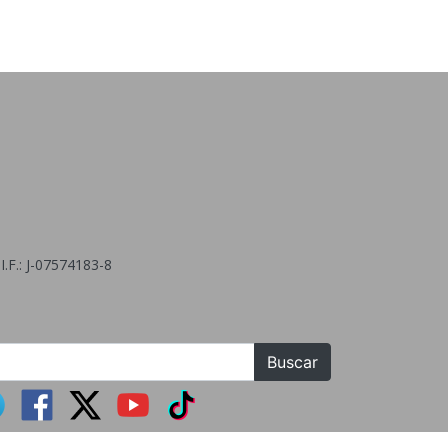
.F.: J-07574183-8
Buscar