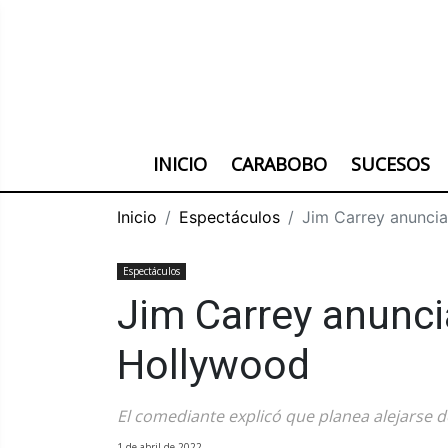
INICIO
CARABOBO
SUCESOS
Inicio
Espectáculos
Jim Carrey anuncia
Espectáculos
Jim Carrey anuncia
Hollywood
El comediante explicó que planea alejarse d
1 de abril de 2022