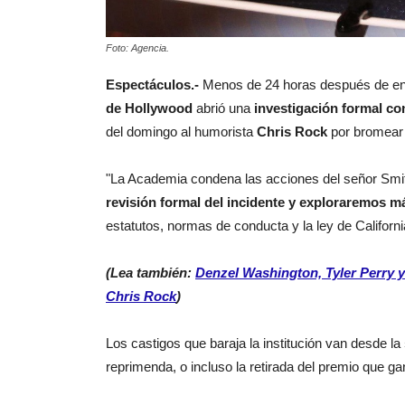
Foto: Agencia.
Espectáculos.-
Menos de 24 horas después de ent
de Hollywood
abrió una
investigación formal co
del domingo al humorista
Chris Rock
por bromear 
"La Academia condena las acciones del señor Smit
revisión formal del incidente y exploraremos m
estatutos, normas de conducta y la ley de Californi
(Lea también:
Denzel Washington, Tyler Perry y
Chris Rock
)
Los castigos que baraja la institución van desde la
reprimenda, o incluso la retirada del premio que g