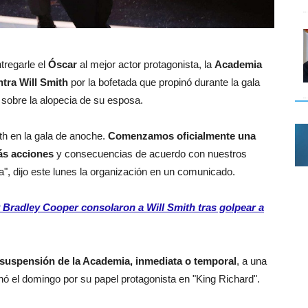
regarle el
Óscar
al mejor actor protagonista, la
Academia
ntra Will Smith
por la bofetada que propinó durante la gala
sobre la alopecia de su esposa.
h en la gala de anoche.
Comenzamos oficialmente una
ás acciones
y consecuencias de acuerdo con nuestros
a", dijo este lunes la organización en un comunicado.
 Bradley Cooper consolaron a Will Smith tras golpear a
suspensión de la Academia, inmediata o temporal
, a una
anó el domingo por su papel protagonista en "King Richard".