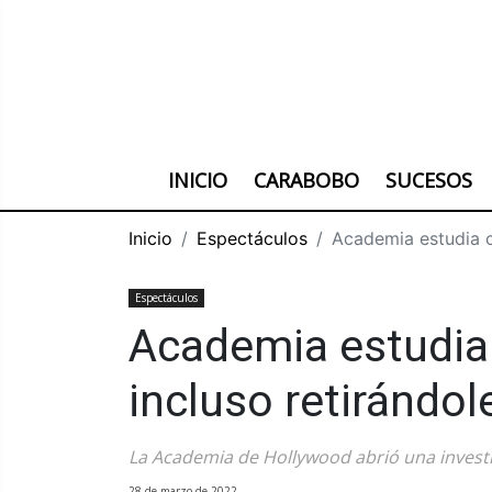
INICIO
CARABOBO
SUCESOS
Inicio
Espectáculos
Academia estudia ca
Espectáculos
Academia estudia 
incluso retirándol
La Academia de Hollywood abrió una investi
28 de marzo de 2022