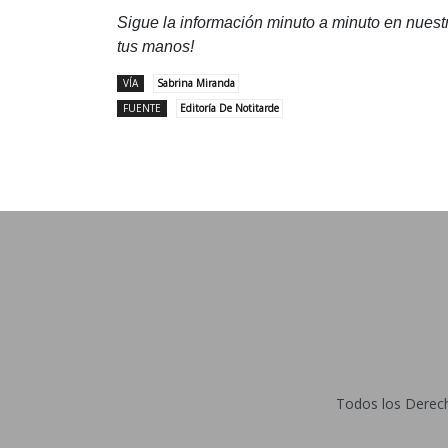
Sigue la información minuto a minuto en nues
tus manos!
VÍA
Sabrina Miranda
FUENTE
Editoría De Notitarde
Todos los Derecho