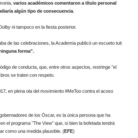
emonia,
varios académicos comentaron a título personal
diaría algún tipo de consecuencia
.
Dolby ni tampoco en la fiesta posterior.
aba de las celebraciones, la Academia publicó un escueto tuit
 ninguna forma".
código de conducta, que, entre otros aspectos, restringe "el
mbros se traten con respeto.
2017, en plena ola del movimiento #MeToo contra el acoso
e gobernadores de los Óscar, es la única persona que ha
en el programa "The View" que, si bien la bofetada tendrá
car como una medida plausible. (
EFE
)