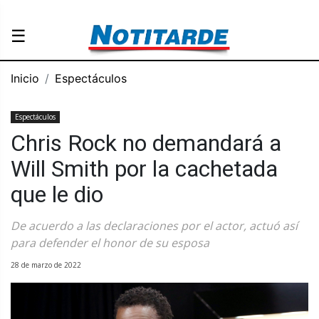
☰
Inicio
Espectáculos
Espectáculos
Chris Rock no demandará a
Will Smith por la cachetada
que le dio
De acuerdo a las declaraciones por el actor, actuó así
para defender el honor de su esposa
28 de marzo de 2022