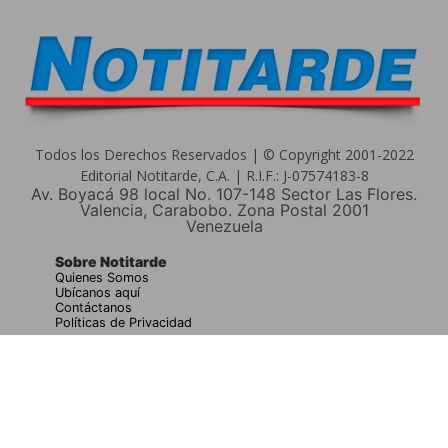
Todos los Derechos Reservados | © Copyright 2001-2022
Editorial Notitarde, C.A. | R.I.F.: J-07574183-8
Av. Boyacá 98 local No. 107-148 Sector Las Flores.
Valencia, Carabobo. Zona Postal 2001
Venezuela
Sobre Notitarde
Quienes Somos
Ubícanos aquí
Contáctanos
Políticas de Privacidad
Buscar