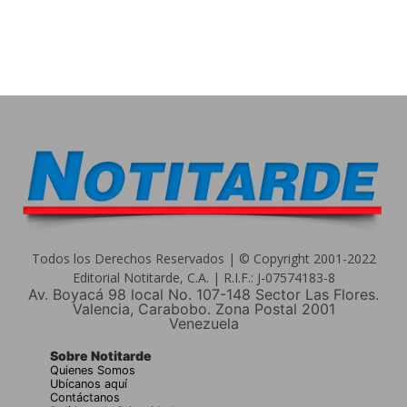
Todos los Derechos Reservados | © Copyright 2001-2022
Editorial Notitarde, C.A. | R.I.F.: J-07574183-8
Av. Boyacá 98 local No. 107-148 Sector Las Flores.
Valencia, Carabobo. Zona Postal 2001
Venezuela
Sobre Notitarde
Quienes Somos
Ubícanos aquí
Contáctanos