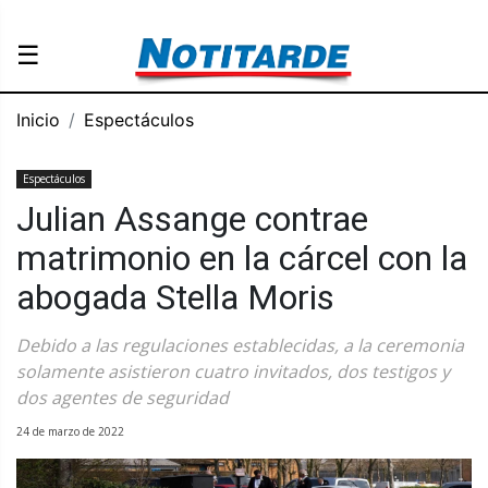
☰
Inicio
Espectáculos
Espectáculos
Julian Assange contrae
matrimonio en la cárcel con la
abogada Stella Moris
Debido a las regulaciones establecidas, a la ceremonia
solamente asistieron cuatro invitados, dos testigos y
dos agentes de seguridad
24 de marzo de 2022