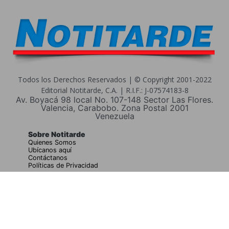
Todos los Derechos Reservados | © Copyright 2001-2022
Editorial Notitarde, C.A. | R.I.F.: J-07574183-8
Av. Boyacá 98 local No. 107-148 Sector Las Flores.
Valencia, Carabobo. Zona Postal 2001
Venezuela
Sobre Notitarde
Quienes Somos
Ubícanos aquí
Contáctanos
Políticas de Privacidad
Buscar