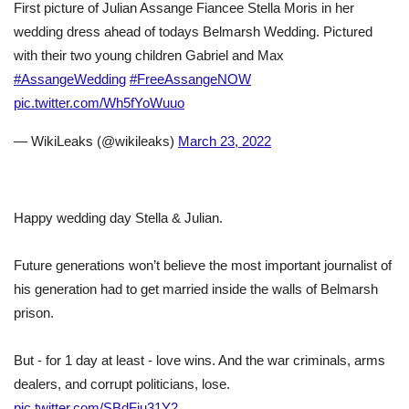
First picture of Julian Assange Fiancee Stella Moris in her
wedding dress ahead of todays Belmarsh Wedding. Pictured
with their two young children Gabriel and Max
#AssangeWedding
#FreeAssangeNOW
pic.twitter.com/Wh5fYoWuuo
— WikiLeaks (@wikileaks)
March 23, 2022
Happy wedding day Stella & Julian.
Future generations won’t believe the most important journalist of
his generation had to get married inside the walls of Belmarsh
prison.
But - for 1 day at least - love wins. And the war criminals, arms
dealers, and corrupt politicians, lose.
pic.twitter.com/SBdFju31Y2