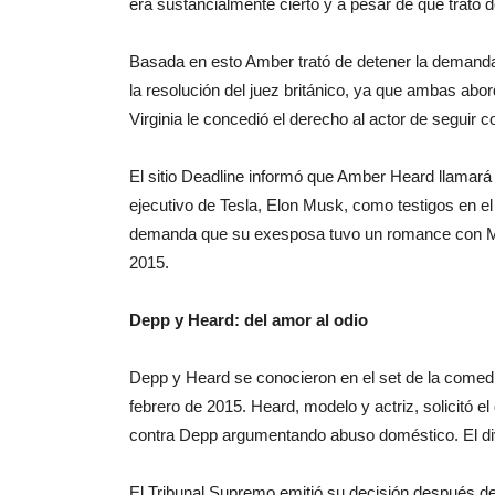
era sustancialmente cierto y a pesar de que trató d
Basada en esto Amber trató de detener la demand
la resolución del juez británico, ya que ambas abord
Virginia le concedió el derecho al actor de seguir c
El sitio Deadline informó que Amber Heard llamará a
ejecutivo de Tesla, Elon Musk, como testigos en el
demanda que su exesposa tuvo un romance con Mus
2015.
Depp y Heard: del amor al odio
Depp y Heard se conocieron en el set de la come
febrero de 2015. Heard, modelo y actriz, solicitó e
contra Depp argumentando abuso doméstico. El di
El Tribunal Supremo emitió su decisión después de 