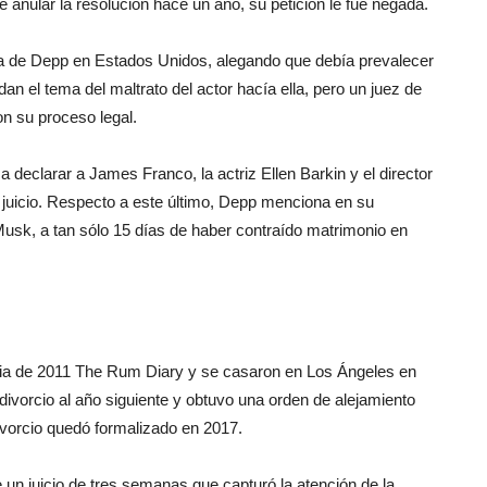
e anular la resolución hace un año, su petición le fue negada.
a de Depp en Estados Unidos, alegando que debía prevalecer
an el tema del maltrato del actor hacía ella, pero un juez de
on su proceso legal.
 declarar a James Franco, la actriz Ellen Barkin y el director
 juicio. Respecto a este último, Depp menciona en su
k, a tan sólo 15 días de haber contraído matrimonio en
dia de 2011 The Rum Diary y se casaron en Los Ángeles en
l divorcio al año siguiente y obtuvo una orden de alejamiento
vorcio quedó formalizado en 2017.
un juicio de tres semanas que capturó la atención de la