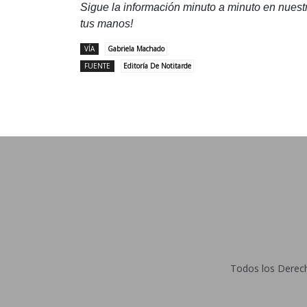
Sigue la información minuto a minuto en nues
tus manos!
VÍA
Gabriela Machado
FUENTE
Editoría De Notitarde
Todos los Derecho