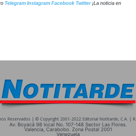
tro
Telegram
Instagram
Facebook
Twitter
¡La noticia en
s Reservados | © Copyright 2001-2022 Editorial Notitarde, C.A. | R.I
Av. Boyacá 98 local No. 107-148 Sector Las Flores.
Valencia, Carabobo. Zona Postal 2001
Venezuela