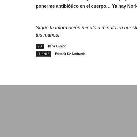
ponerme antibiótico en el cuerpo… Ya hay Nork
Sigue la información minuto a minuto en nues
tus manos!
VÍA
Karla Oviedo
FUENTE
Editoría De Notitarde