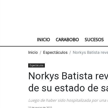
INICIO
CARABOBO
SUCESOS
Inicio
Espectáculos
Norkys Batista rev
Espectáculos
Norkys Batista re
de su estado de s
Luego de haber sido hospitalizada por una i
22 de marzo de 2022