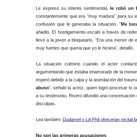
Le expresó su interés sentimental,
le robó un 
constantemente que era "muy madura" para su ed
confusión que le generaba la situación. "
Me toc
añadió. El hostigamiento escaló a través de rede
llevó a la joven a bloquearlo. "Era una menor de
muy fuertes que quería que yo le hiciera", detalló.
La situación culminó cuando el actor contact
argumentando que estaba enamorado de la menor. Tr
imperó debido a la culpa y la asimilación del trauma
abuso
", señaló la actriz, quien logró procesar l
a su testimonio, Rivero difundió una conversación 
disculpas.
Lea también:
Dudamel y LA Phil ofrecerán recital b
No son las primeras acusaciones