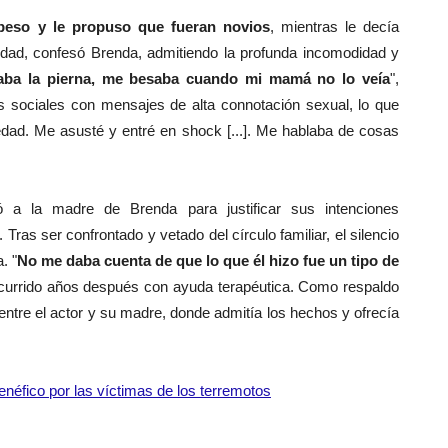
beso y le propuso que fueran novios
, mientras le decía
ad, confesó Brenda, admitiendo la profunda incomodidad y
aba la pierna, me besaba cuando mi mamá no lo veía
",
s sociales con mensajes de alta connotación sexual, lo que
 edad. Me asusté y entré en shock [...]. Me hablaba de cosas
ó a la madre de Brenda para justificar sus intenciones
as ser confrontado y vetado del círculo familiar, el silencio
. "
No me daba cuenta de que lo que él hizo fue un tipo de
o ocurrido años después con ayuda terapéutica. Como respaldo
entre el actor y su madre, donde admitía los hechos y ofrecía
enéfico por las víctimas de los terremotos