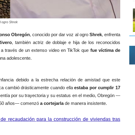
l ogro Shrek
onso Obregón
, conocido por dar voz al ogro
Shrek
, enfrenta
ivero
, también actriz de doblaje e hija de los reconocidos
ó a través de un extenso video en TikTok que
fue víctima de
una adolescente.
nfancia debido a la estrecha relación de amistad que este
ca cambió drásticamente cuando ella
estaba por cumplir 17
sentía por su trayectoria y su estatus en el medio, Obregón —
de 50 años— comenzó
a cortejarla
de manera insistente.
e recaudación para la construcción de viviendas tras