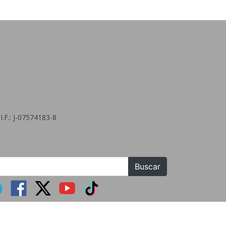
.F.: J-07574183-8
Buscar