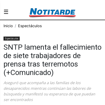
☰
Inicio
Espectáculos
Espectáculos
SNTP lamenta el fallecimiento
de siete trabajadores de
prensa tras terremotos
(+Comunicado)
Aseguró que acompaña a las familias de los
desaparecidos mientras continúan las labores de
búsqueda y manifestó su esperanza de que puedan
ser encontrados