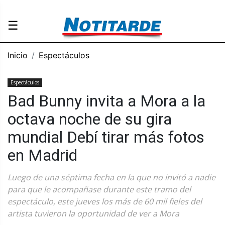
☰
Inicio
Espectáculos
Espectáculos
Bad Bunny invita a Mora a la
octava noche de su gira
mundial Debí tirar más fotos
en Madrid
Luego de una séptima fecha en la que no invitó a nadie
para que le acompañase durante este tramo del
espectáculo, este jueves los más de 60 mil fieles del
artista tuvieron la oportunidad de ver a Mora