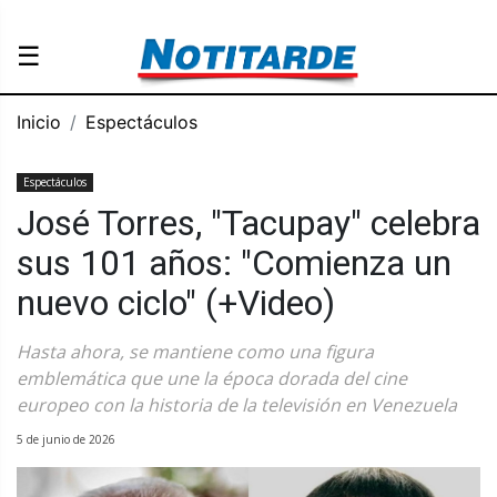
☰
Inicio
Espectáculos
Espectáculos
José Torres, "Tacupay" celebra
sus 101 años: "Comienza un
nuevo ciclo" (+Video)
Hasta ahora, se mantiene como una figura
emblemática que une la época dorada del cine
europeo con la historia de la televisión en Venezuela
5 de junio de 2026