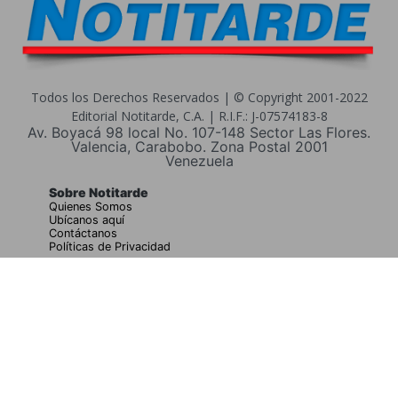
Todos los Derechos Reservados | © Copyright 2001-2022
Editorial Notitarde, C.A. | R.I.F.: J-07574183-8
Av. Boyacá 98 local No. 107-148 Sector Las Flores.
Valencia, Carabobo. Zona Postal 2001
Venezuela
Sobre Notitarde
Quienes Somos
Ubícanos aquí
Contáctanos
Políticas de Privacidad
Buscar