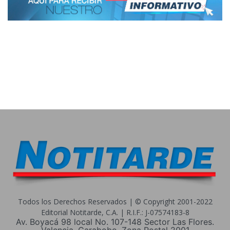
Todos los Derechos Reservados | © Copyright 2001-2022
Editorial Notitarde, C.A. | R.I.F.: J-07574183-8
Av. Boyacá 98 local No. 107-148 Sector Las Flores.
Valencia, Carabobo. Zona Postal 2001