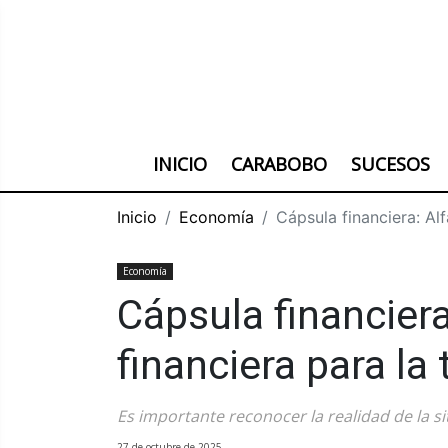
INICIO
CARABOBO
SUCESOS
Inicio
Economía
Cápsula financiera: Al
Economía
Cápsula financiera
financiera para la
Es importante reconocer la realidad de la si
27 de octubre de 2025