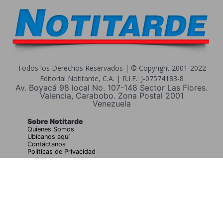
Todos los Derechos Reservados | © Copyright 2001-2022
Editorial Notitarde, C.A. | R.I.F.: J-07574183-8
Av. Boyacá 98 local No. 107-148 Sector Las Flores.
Valencia, Carabobo. Zona Postal 2001
Venezuela
Sobre Notitarde
Quienes Somos
Ubícanos aquí
Contáctanos
Políticas de Privacidad
Buscar