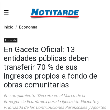
☰
Inicio
Economía
Economía
En Gaceta Oficial: 13
entidades públicas deben
transferir 70 % de sus
ingresos propios a fondo de
obras comunitarias
En cumplimiento "Decreto en el Marco de la
Emergencia Económica para la Ejecución Eficiente y
Priorizada de las Contribuciones Parafiscales y Aportes