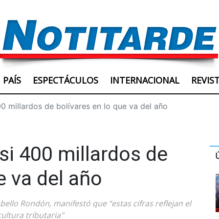
PAÍS
ESPECTÁCULOS
INTERNACIONAL
REVIS
0 millardos de bolívares en lo que va del año
si 400 millardos de
e va del año
bello Rondón, manifestó que “estas cifras reflejan el
ltura tributaria"