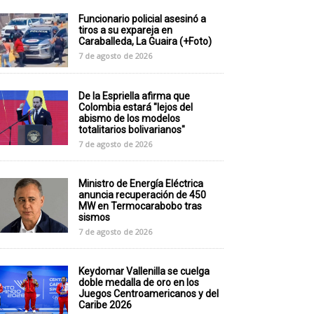
Funcionario policial asesinó a
tiros a su expareja en
Caraballeda, La Guaira (+Foto)
7 de agosto de 2026
De la Espriella afirma que
Colombia estará "lejos del
abismo de los modelos
totalitarios bolivarianos"
7 de agosto de 2026
Ministro de Energía Eléctrica
anuncia recuperación de 450
MW en Termocarabobo tras
sismos
7 de agosto de 2026
Keydomar Vallenilla se cuelga
doble medalla de oro en los
Juegos Centroamericanos y del
Caribe 2026