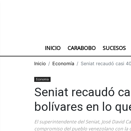
INICIO
CARABOBO
SUCESOS
Inicio
Economía
Seniat recaudó casi 40
Economía
Seniat recaudó ca
bolívares en lo qu
El superintendente del Seniat, José David Ca
compromiso del pueblo venezolano con la cu