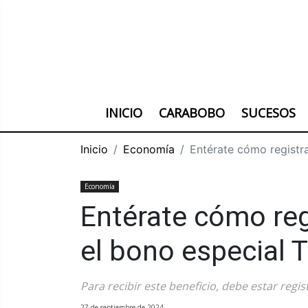
INICIO
CARABOBO
SUCESOS
Inicio
Economía
Entérate cómo registra
Economía
Entérate cómo reg
el bono especial T
Para recibir este beneficio, debe estar regi
27 de septiembre de 2024