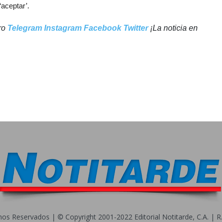
‘aceptar’.
tro
Telegram
Instagram
Facebook
Twitter
¡La noticia en
s Reservados | © Copyright 2001-2022 Editorial Notitarde, C.A. | R.I