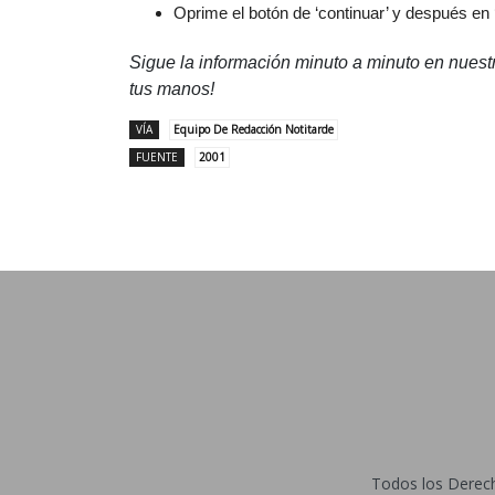
Oprime el botón de ‘continuar’ y después en 
Sigue la información minuto a minuto en nues
tus manos!
VÍA
Equipo De Redacción Notitarde
FUENTE
2001
Todos los Derecho