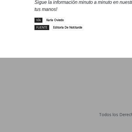
Sigue la información minuto a minuto en nues
tus manos!
VÍA
Karla Oviedo
FUENTE
Editoría De Notitarde
Todos los Derecho