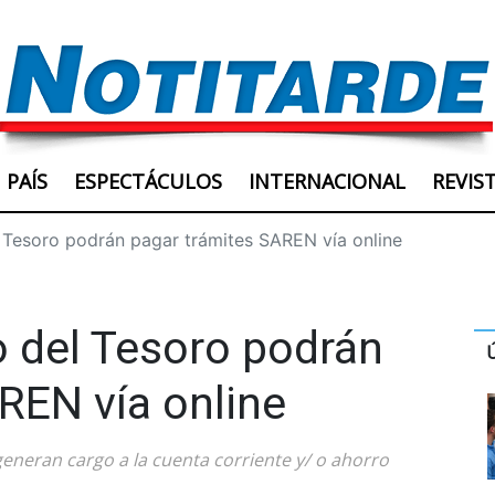
PAÍS
ESPECTÁCULOS
INTERNACIONAL
REVIS
l Tesoro podrán pagar trámites SAREN vía online
o del Tesoro podrán
REN vía online
generan cargo a la cuenta corriente y/ o ahorro