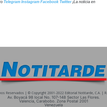
tro
Telegram
Instagram
Facebook
Twitter
¡La noticia en
s Reservados | © Copyright 2001-2022 Editorial Notitarde, C.A. | R.I
Av. Boyacá 98 local No. 107-148 Sector Las Flores.
Valencia, Carabobo. Zona Postal 2001
Venezuela