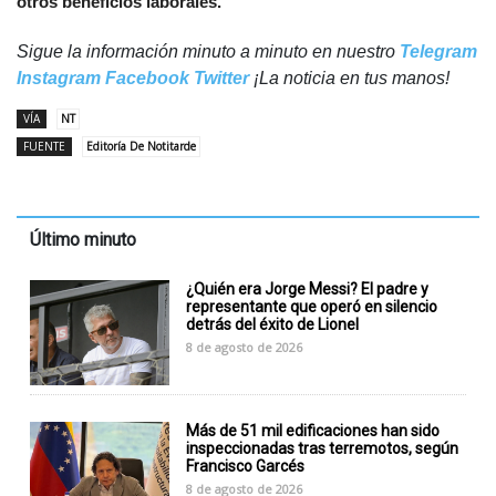
otros beneficios laborales.
Sigue la información minuto a minuto en nuestro
Telegram
Instagram
Facebook
Twitter
¡La noticia en tus manos!
VÍA
NT
FUENTE
Editoría De Notitarde
Último minuto
¿Quién era Jorge Messi? El padre y
representante que operó en silencio
detrás del éxito de Lionel
8 de agosto de 2026
Más de 51 mil edificaciones han sido
inspeccionadas tras terremotos, según
Francisco Garcés
8 de agosto de 2026