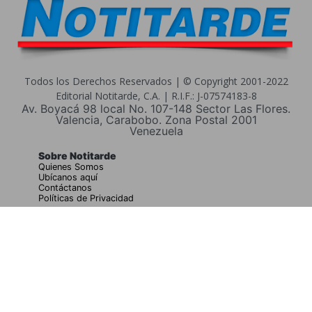
Todos los Derechos Reservados | © Copyright 2001-2022
Editorial Notitarde, C.A. | R.I.F.: J-07574183-8
Av. Boyacá 98 local No. 107-148 Sector Las Flores.
Valencia, Carabobo. Zona Postal 2001
Venezuela
Sobre Notitarde
Quienes Somos
Ubícanos aquí
Contáctanos
Políticas de Privacidad
Buscar