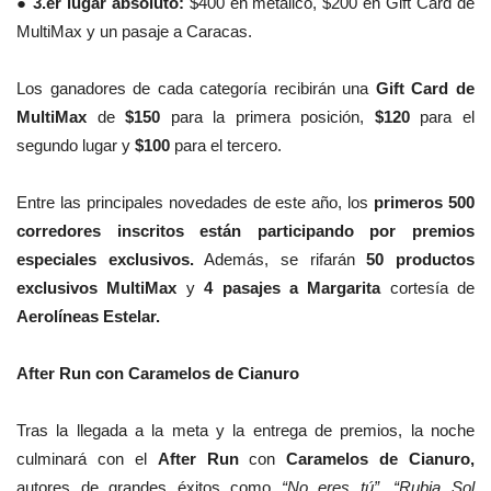
●
3.er lugar absoluto:
$400 en metálico, $200 en Gift Card de
MultiMax y un pasaje a Caracas.
Los ganadores de cada categoría recibirán una
Gift Card de
MultiMax
de
$150
para la primera posición,
$120
para el
segundo lugar y
$100
para el tercero.
Entre las principales novedades de este año, los
primeros 500
corredores inscritos están participando por premios
especiales exclusivos.
Además, se rifarán
50 productos
exclusivos MultiMax
y
4 pasajes a Margarita
cortesía de
Aerolíneas Estelar.
After Run con Caramelos de Cianuro
Tras la llegada a la meta y la entrega de premios, la noche
culminará con el
After Run
con
Caramelos de Cianuro,
autores de grandes éxitos como
“No eres tú”, “Rubia Sol