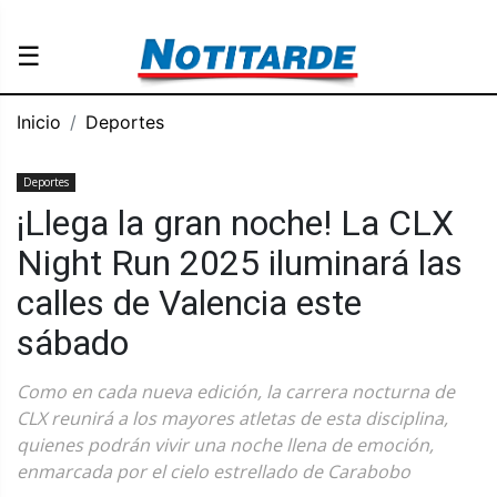
☰
Inicio
Deportes
Deportes
¡Llega la gran noche! La CLX
Night Run 2025 iluminará las
calles de Valencia este
sábado
Como en cada nueva edición, la carrera nocturna de
CLX reunirá a los mayores atletas de esta disciplina,
quienes podrán vivir una noche llena de emoción,
enmarcada por el cielo estrellado de Carabobo