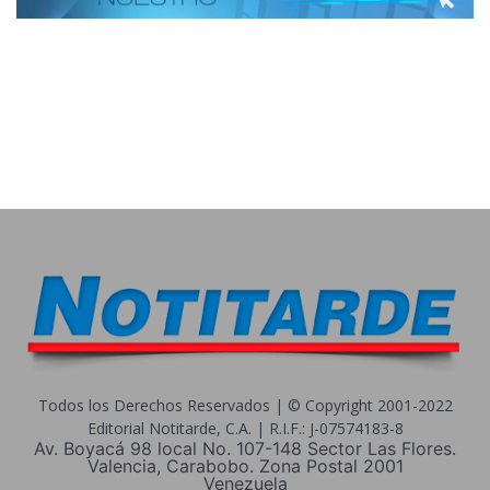
Todos los Derechos Reservados | © Copyright 2001-2022
Editorial Notitarde, C.A. | R.I.F.: J-07574183-8
Av. Boyacá 98 local No. 107-148 Sector Las Flores.
Valencia, Carabobo. Zona Postal 2001
Venezuela