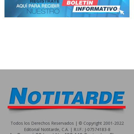
Todos los Derechos Reservados | © Copyright 2001-2022
Editorial Notitarde, C.A. | R.I.F.: J-07574183-8