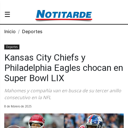
☰
Inicio
Deportes
Deportes
Kansas City Chiefs y
Philadelphia Eagles chocan en
Super Bowl LIX
Mahomes y compañía van en busca de su tercer anillo
consecutivo en la NFL
8 de febrero de 2025