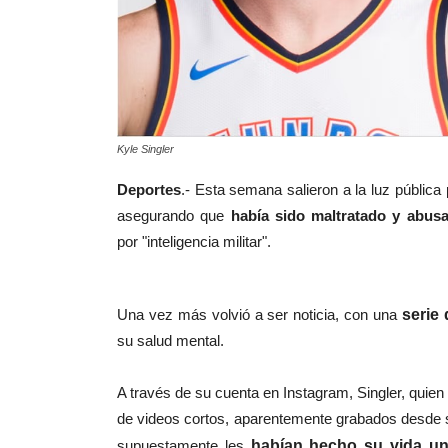
Kyle Singler
Deportes
.- Esta semana salieron a la luz públic
asegurando que
había
sido maltratado y abus
por
"inteligencia militar".
Una vez más volvió a ser noticia, con una
serie
su salud mental.
A través de su cuenta en Instagram, Singler, quien
de videos cortos, aparentemente grabados desde su
supuestamente les
habían hecho su vida un 