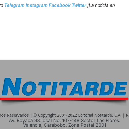
tro
Telegram
Instagram
Facebook
Twitter
¡La noticia en
s Reservados | © Copyright 2001-2022 Editorial Notitarde, C.A. | R.I
Av. Boyacá 98 local No. 107-148 Sector Las Flores.
Valencia, Carabobo. Zona Postal 2001