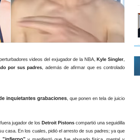
a perturbadores videos del exjugador de la NBA,
Kyle Singler
,
ado por sus padres
, además de afirmar que es controlado
 de inquietantes grabaciones
, que ponen en tela de juicio
 fuera jugador
de los
Detroit Pistons
compartió una seguidilla
 casa. En los cuales, pidió el arresto de sus padres; ya que
"infierno"
y manifestó que fue abusado física, mental y