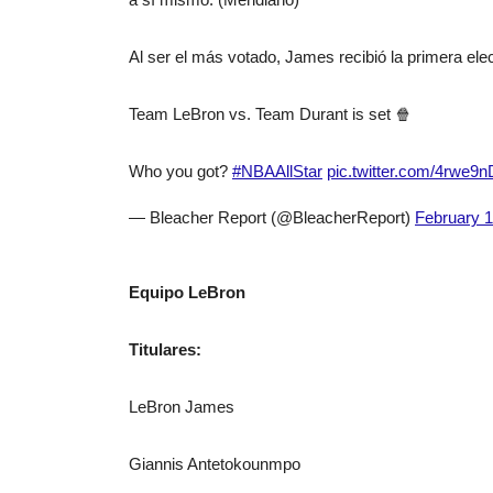
Al ser el más votado, James recibió la primera el
Team LeBron vs. Team Durant is set 🍿
Who you got?
#NBAAllStar
pic.twitter.com/4rwe9n
— Bleacher Report (@BleacherReport)
February 1
Equipo LeBron
Titulares:
LeBron James
Giannis Antetokounmpo