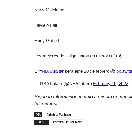
Khris Middleton
LaMelo Ball
Rudy Gobert
Los mejores de la liga juntos en un solo día 🌟
El
#NBAAllStar
será este 20 de febrero 😱
pic.twi
— NBA Latam (@NBALatam)
February 10, 2022
Sigue la información minuto a minuto en nues
tus manos!
VÍA
Gabriela Machado
FUENTE
Editoría De Notitarde