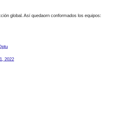
ección global. Así quedaorn conformados los equipos:
Dptu
1, 2022