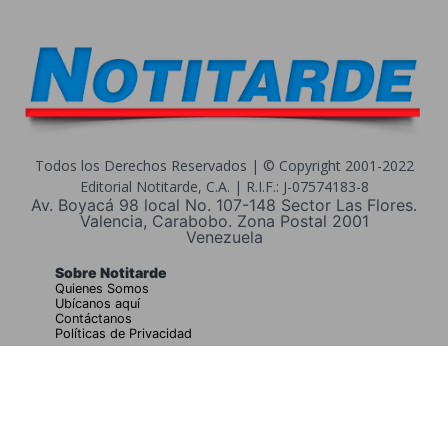
Todos los Derechos Reservados | © Copyright 2001-2022
Editorial Notitarde, C.A. | R.I.F.: J-07574183-8
Av. Boyacá 98 local No. 107-148 Sector Las Flores.
Valencia, Carabobo. Zona Postal 2001
Venezuela
Sobre Notitarde
Quienes Somos
Ubícanos aquí
Contáctanos
Políticas de Privacidad
Buscar