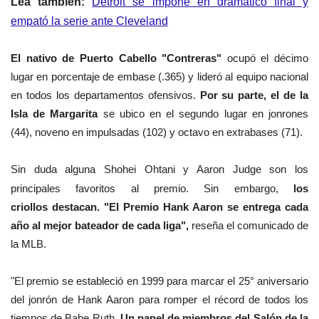
Lea también:
Detroit se impone en dramático final y
empató la serie ante Cleveland
El nativo de Puerto Cabello "Contreras"
ocupó el décimo
lugar en porcentaje de embase (.365) y lideró al equipo nacional
en todos los departamentos ofensivos.
Por su parte, el de la
Isla de Margarita
se ubico en el segundo lugar en jonrones
(44), noveno en impulsadas (102) y octavo en extrabases (71).
Sin duda alguna Shohei Ohtani y Aaron Judge son los
principales favoritos al premio.
Sin embargo,
los
criollos
destacan.
"El Premio Hank Aaron se entrega cada
año al mejor bateador de cada liga",
reseña el comunicado de
la MLB.
"El premio se estableció en 1999 para marcar el 25° aniversario
del jonrón de Hank Aaron para romper el récord de todos los
tiempos de Babe Ruth.
Un panel de miembros del Salón de la